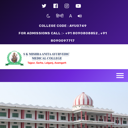
हिन्दी
A
COLLEGE CODE : AYU0749
FOR ADMISSIONS CALL :- +91 8090808852
, +91
8090097717
Tog
nav