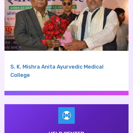
S. K. Mishra Anita Ayurvedic Medical
College
Tajpur Garha, Post Saraipaltu, Lalganj, Azamgarh Uttar
Pradesh