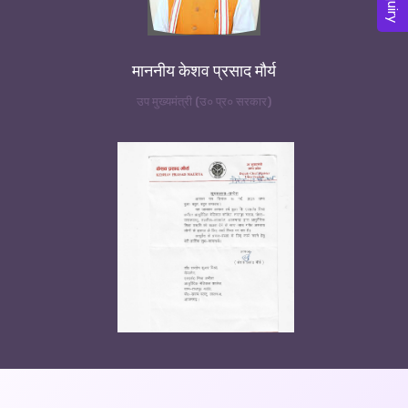
माननीय केशव प्रसाद मौर्य
उप मुख्यमंत्री (उ० प्र० सरकार)