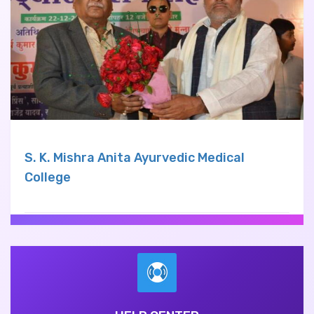
S. K. Mishra Anita Ayurvedic Medical
College
Tajpur Garha, Post Saraipaltu, Lalganj, Azamgarh Uttar
Pradesh