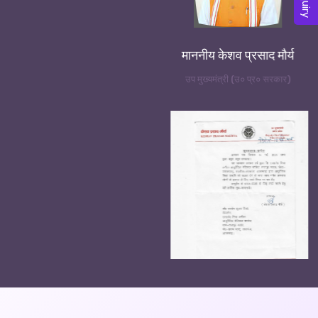
माननीय केशव प्रसाद मौर्य
उप मुख्यमंत्री (उ० प्र० सरकार)