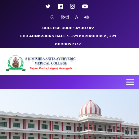
हिन्दी
A
COLLEGE CODE : AYU0749
FOR ADMISSIONS CALL :- +91 8090808852
, +91
8090097717
Tog
nav